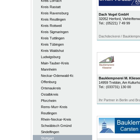
Kreis Lörrach
Kreis Rastatt
Kreis Ravensburg
Dach Vogel GmbH
32052
Herford
, Viehtriften
Kreis Reutlingen
Tel.:
(05221) 7 49 99
Kreis Rottweil
Kreis Sigmaringen
Dachdeckerei / Bauklempn
Kreis Tuttlingen
Kreis Tübingen
Kreis Waldshut
Ludwigsburg
Main-Tauber-Kreis
Mannheim
Neckar-Odenwald-Kr.
Bauklempnerei M. Klies
Offenburg
14959
Trebbin
, Am Kulturh
Tel.:
(033731) 130 00
Ortenaukreis
Ostalbkreis
Ihr Partner in Berlin und B
Pforzheim
Rems-Murr-Kreis
Reutlingen
Rhein-Neckar-Kreis
Schwäbisch Gmünd
Sindelfingen
Stuttgart