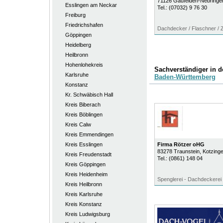
71126
Gäufelden-Nebringe
Esslingen am Neckar
Tel.:
(07032) 9 76 30
Freiburg
Friedrichshafen
Dachdecker / Flaschner /
Göppingen
Heidelberg
Heilbronn
Hohenlohekreis
Sachverständiger in 
Karlsruhe
Baden-Württemberg
Konstanz
Kr. Schwäbisch Hall
Kreis Biberach
Kreis Böblingen
Kreis Calw
Kreis Emmendingen
Kreis Esslingen
Firma Rötzer oHG
83278
Traunstein
, Kotzinge
Kreis Freudenstadt
Tel.:
(0861) 148 04
Kreis Göppingen
Kreis Heidenheim
Spenglerei - Dachdeckerei
Kreis Heilbronn
Kreis Karlsruhe
Kreis Konstanz
Kreis Ludwigsburg