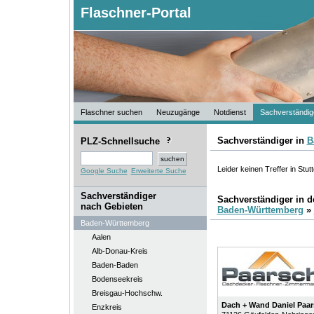
Flaschner-Portal
Flaschner suchen
Neuzugänge
Notdienst
Sachverständig
Sachverständiger in
B
PLZ-Schnellsuche
Leider keinen Treffer in Stutt
Google Suche
Erweiterte Suche
Sachverständiger
Sachverständiger in 
nach Gebieten
Baden-Württemberg
»
Baden-Württemberg
Aalen
Alb-Donau-Kreis
Baden-Baden
Bodenseekreis
Breisgau-Hochschw.
Dach + Wand Daniel Pa
Enzkreis