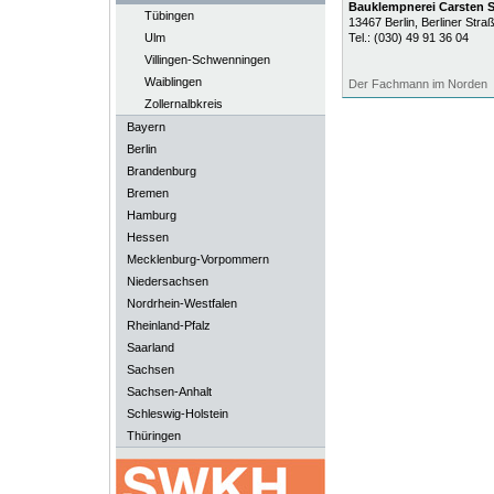
Bauklempnerei Carsten Se
Tübingen
13467
Berlin
, Berliner Stra
Ulm
Tel.:
(030) 49 91 36 04
Villingen-Schwenningen
Waiblingen
Der Fachmann im Norden
Zollernalbkreis
Bayern
Berlin
Brandenburg
Bremen
Hamburg
Hessen
Mecklenburg-Vorpommern
Niedersachsen
Nordrhein-Westfalen
Rheinland-Pfalz
Saarland
Sachsen
Sachsen-Anhalt
Schleswig-Holstein
Thüringen