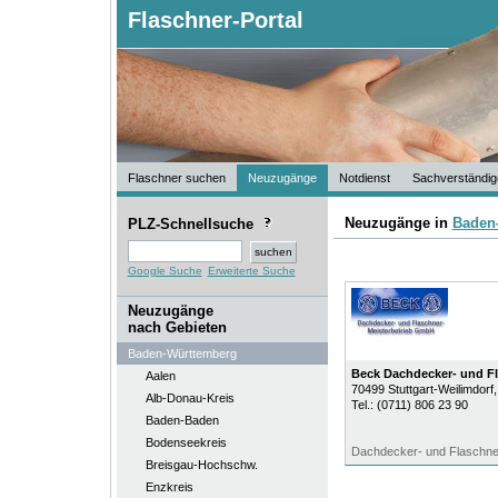
Flaschner-Portal
Flaschner suchen
Neuzugänge
Notdienst
Sachverständig
Neuzugänge in
Baden
PLZ-Schnellsuche
Google Suche
Erweiterte Suche
Neuzugänge
nach Gebieten
Baden-Württemberg
Beck Dachdecker- und Fl
Aalen
70499
Stuttgart-Weilimdorf
Alb-Donau-Kreis
Tel.:
(0711) 806 23 90
Baden-Baden
Bodenseekreis
Dachdecker- und Flaschne
Breisgau-Hochschw.
Enzkreis