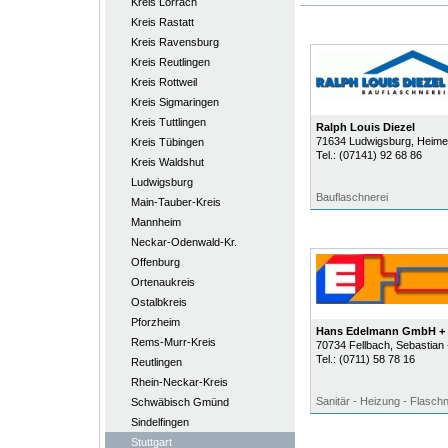
Kreis Lörrach
Kreis Rastatt
Kreis Ravensburg
Kreis Reutlingen
Kreis Rottweil
Kreis Sigmaringen
Kreis Tuttlingen
Ralph Louis Diezel
71634
Ludwigsburg
, Heim
Kreis Tübingen
Tel.:
(07141) 92 68 86
Kreis Waldshut
Ludwigsburg
Bauflaschnerei
Main-Tauber-Kreis
Mannheim
Neckar-Odenwald-Kr.
Offenburg
Ortenaukreis
Ostalbkreis
Pforzheim
Hans Edelmann GmbH + 
Rems-Murr-Kreis
70734
Fellbach
, Sebastian
Tel.:
(0711) 58 78 16
Reutlingen
Rhein-Neckar-Kreis
Sanitär - Heizung - Flaschn
Schwäbisch Gmünd
Sindelfingen
Stuttgart