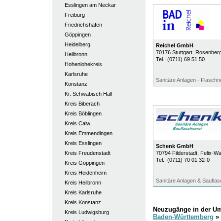
Esslingen am Neckar
Freiburg
Friedrichshafen
Göppingen
Heidelberg
Reichel GmbH
70176
Stuttgart
, Rosenberg
Heilbronn
Tel.:
(0711) 69 51 50
Hohenlohekreis
Karlsruhe
Sanitäre Anlagen - Flaschn
Konstanz
Kr. Schwäbisch Hall
Kreis Biberach
Kreis Böblingen
Kreis Calw
Kreis Emmendingen
Kreis Esslingen
Schenk GmbH
Kreis Freudenstadt
70794
Filderstadt
, Felix-W
Tel.:
(0711) 70 01 32-0
Kreis Göppingen
Kreis Heidenheim
Sanitäre Anlagen & Bauflas
Kreis Heilbronn
Kreis Karlsruhe
Kreis Konstanz
Neuzugänge in der U
Kreis Ludwigsburg
Baden-Württemberg
»