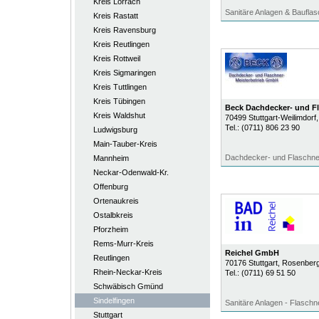
Kreis Lörrach
Sanitäre Anlagen & Bauflas
Kreis Rastatt
Kreis Ravensburg
Kreis Reutlingen
Kreis Rottweil
Kreis Sigmaringen
Kreis Tuttlingen
Kreis Tübingen
Beck Dachdecker- und Fl
Kreis Waldshut
70499
Stuttgart-Weilimdorf
Tel.:
(0711) 806 23 90
Ludwigsburg
Main-Tauber-Kreis
Dachdecker- und Flaschne
Mannheim
Neckar-Odenwald-Kr.
Offenburg
Ortenaukreis
Ostalbkreis
Pforzheim
Rems-Murr-Kreis
Reichel GmbH
Reutlingen
70176
Stuttgart
, Rosenberg
Rhein-Neckar-Kreis
Tel.:
(0711) 69 51 50
Schwäbisch Gmünd
Sindelfingen
Sanitäre Anlagen - Flaschn
Stuttgart