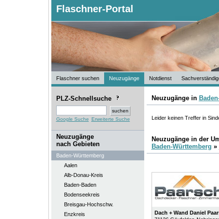
Flaschner-Portal
Flaschner suchen
Neuzugänge
Notdienst
Sachverständig
Neuzugänge in
Baden
PLZ-Schnellsuche
Leider keinen Treffer in Sind
Google Suche
Erweiterte Suche
Neuzugänge
Neuzugänge in der U
nach Gebieten
Baden-Württemberg
»
Baden-Württemberg
Aalen
Alb-Donau-Kreis
Baden-Baden
Bodenseekreis
Breisgau-Hochschw.
Dach + Wand Daniel Pa
Enzkreis