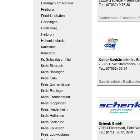
71126
Gäufelden-Nebringe
Esslingen am Neckar
Tel.:
(07032) 9 76 30
Freiburg
Friedrichshafen
Dachdecker / Flaschner /
Göppingen
Heidelberg
Heilbronn
Hohenlohekreis
Karlsruhe
Konstanz
Kr. Schwäbisch Hall
Kober Sanitärtechnik / B
75365
Calw-Stammheim
, 
Kreis Biberach
Tel.:
(07051) 35 54
Kreis Böblingen
Kreis Calw
Sanitärtechnik / Bauflaschn
Kreis Emmendingen
Kreis Esslingen
Kreis Freudenstadt
Kreis Göppingen
Kreis Heidenheim
Kreis Heilbronn
Kreis Karlsruhe
Schenk GmbH
70794
Filderstadt
, Felix-W
Kreis Konstanz
Tel.:
(0711) 70 01 32-0
Kreis Ludwigsburg