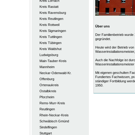
Kreis Lörrach
Kreis Rastatt
Kreis Ravensburg
Kreis Reutlingen
Kreis Rottweil
Über uns
Kreis Sigmaringen
Der Familienbetrieb wurde
Kreis Tuttlingen
gegründet.
Kreis Tübingen
Heute wird der Betrieb von
Kreis Waldshut
Wasserinstallationsmeister,
Ludwigsburg
Auch die Nachfolge ist du
Main-Tauber-Kreis
Wasserinstallationsmeister
Mannheim
Mit eigenen geschulten Fach
Neckar-Odenwald-Kr.
Fundiertes Fachwissen, pra
Offenburg
ständiger Fortbildung werd
Ortenaukreis
1950.
Ostalbkreis
Pforzheim
Rems-Murr-Kreis
Reutlingen
Rhein-Neckar-Kreis
Schwäbisch Gmünd
Sindelfingen
Stuttgart