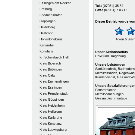
Esslingen am Neckar
Tel.:
(07051) 35 54
Freiburg
Fax.:
(07051) 7 03 12
Friedrichshafen
Göppingen
Dieser Betrieb wurde vo
Heidelberg
Heilbronn
Hohenlohekreis
4
von
6
Ster
Karlsruhe
Konstanz
Unser Aktionsradius
Calw und Umgebung
Kr. Schwäbisch Hall
Kreis Biberach
Unsere Leistungen
Sanitärtechnik, Badmoderni
Kreis Böblingen
Metallfassaden, Regenwass
Kreis Calw
Kundendienst, Gas und Was
Kreis Emmendingen
Unsere
Spezialleistunge
Kreis Esslingen
Fensterbleche
Kreis Freudenstadt
Metallbedachungen
Gesimsblechmontage
Kreis Göppingen
Kreis Heidenheim
Kreis Heilbronn
Kreis Karlsruhe
Kreis Konstanz
Kreis Ludwigsburg