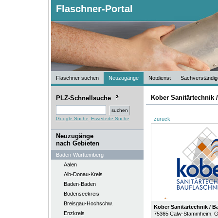
Flaschner-Portal
Flaschner suchen
Neuzugänge
Notdienst
Sachverständig
Kober Sanitärtechnik 
PLZ-Schnellsuche
Google Suche
Erweiterte Suche
zurück
Neuzugänge
nach Gebieten
Baden-Württemberg
Aalen
Alb-Donau-Kreis
Baden-Baden
Bodenseekreis
Breisgau-Hochschw.
Kober Sanitärtechnik / B
Enzkreis
75365
Calw-Stammheim
, 