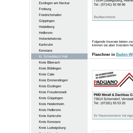
71634
Ludwigsburg
, Heim
Esslingen am Neckar
Tel.:
(07141) 92 68 86
Freiburg
Friedrichshafen
Bauflaschnerei
Göppingen
Heidelberg
Heilbronn
Hohenlohekreis
Folgende Inserate bieten zwa
Karlsruhe
können sie aber trotzdem he
Konstanz
Flaschner in
Baden-W
Kr. Schwäbisch Hall
Kreis Biberach
Kreis Böblingen
Kreis Calw
Kreis Emmendingen
Kreis Esslingen
Kreis Freudenstadt
PMD Metall & Dachbau 
Kreis Göppingen
73614
Schorndorf
, Vorstad
Tel.:
(07181) 93 53 20
Kreis Heidenheim
Kreis Heilbronn
Ihr Hausrenovierer mit ei
Kreis Karlsruhe
Kreis Konstanz
Kreis Ludwigsburg