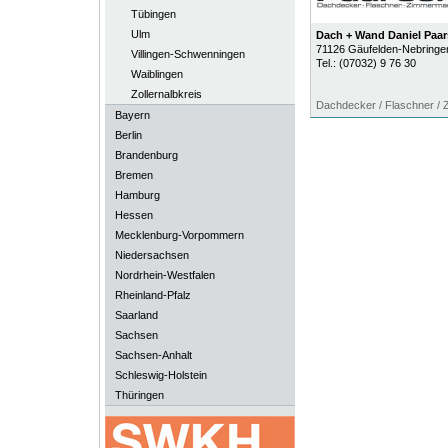
Tübingen
Ulm
Dach + Wand Daniel Pa
71126
Gäufelden-Nebringe
Villingen-Schwenningen
Tel.:
(07032) 9 76 30
Waiblingen
Zollernalbkreis
Dachdecker / Flaschner /
Bayern
Berlin
Brandenburg
Bremen
Hamburg
Hessen
Mecklenburg-Vorpommern
Niedersachsen
Nordrhein-Westfalen
Rheinland-Pfalz
Saarland
Sachsen
Sachsen-Anhalt
Schleswig-Holstein
Thüringen