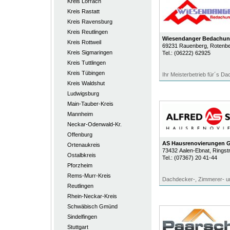
Kreis Lörrach
Kreis Rastatt
Kreis Ravensburg
Kreis Reutlingen
Wiesendanger Bedachu
Kreis Rottweil
69231
Rauenberg
, Rotenb
Kreis Sigmaringen
Tel.:
(06222) 62925
Kreis Tuttlingen
Kreis Tübingen
Ihr Meisterbetrieb für´s Da
Kreis Waldshut
Ludwigsburg
Main-Tauber-Kreis
Mannheim
Neckar-Odenwald-Kr.
Offenburg
AS Hausrenovierungen
Ortenaukreis
73432
Aalen-Ebnat
, Ringst
Ostalbkreis
Tel.:
(07367) 20 41-44
Pforzheim
Rems-Murr-Kreis
Dachdecker-, Zimmerer- un
Reutlingen
Rhein-Neckar-Kreis
Schwäbisch Gmünd
Sindelfingen
Stuttgart