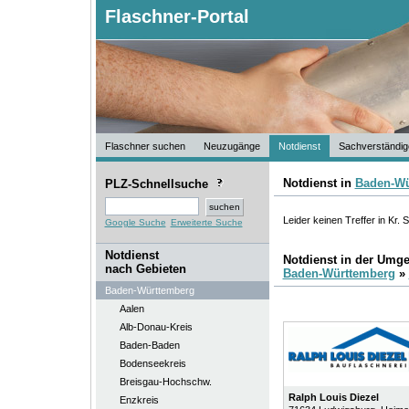
Flaschner-Portal
Flaschner suchen
Neuzugänge
Notdienst
Sachverständig
Notdienst in
Baden-Wü
PLZ-Schnellsuche
Leider keinen Treffer in Kr.
Google Suche
Erweiterte Suche
Notdienst
Notdienst in der Umg
nach Gebieten
Baden-Württemberg
»
Baden-Württemberg
Aalen
Alb-Donau-Kreis
Baden-Baden
Bodenseekreis
Breisgau-Hochschw.
Ralph Louis Diezel
Enzkreis