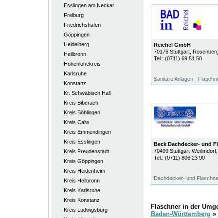
Esslingen am Neckar
Freiburg
Friedrichshafen
Göppingen
Heidelberg
Reichel GmbH
70176
Stuttgart
, Rosenberg
Heilbronn
Tel.:
(0711) 69 51 50
Hohenlohekreis
Karlsruhe
Sanitäre Anlagen - Flaschn
Konstanz
Kr. Schwäbisch Hall
Kreis Biberach
Kreis Böblingen
Kreis Calw
Kreis Emmendingen
Kreis Esslingen
Beck Dachdecker- und Fl
70499
Stuttgart-Weilimdorf
Kreis Freudenstadt
Tel.:
(0711) 806 23 90
Kreis Göppingen
Kreis Heidenheim
Dachdecker- und Flaschne
Kreis Heilbronn
Kreis Karlsruhe
Kreis Konstanz
Flaschner in der Umg
Kreis Ludwigsburg
Baden-Württemberg
»