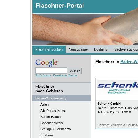
Flaschner-Portal
Flaschner suchen
Neuzugänge
Notdienst
Sachverständig
Flaschner in
Baden-W
PLZ-Suche
Erweiterte Suche
Flaschner
nach Gebieten
Baden-Württemberg
Schenk GmbH
Aalen
70794
Filderstadt
, Felix-W
Alb-Donau-Kreis
Tel.:
(0711) 70 01 32-0
Baden-Baden
Bodenseekreis
Sanitäre Anlagen & Bauflas
Breisgau-Hochschw.
Enzkreis