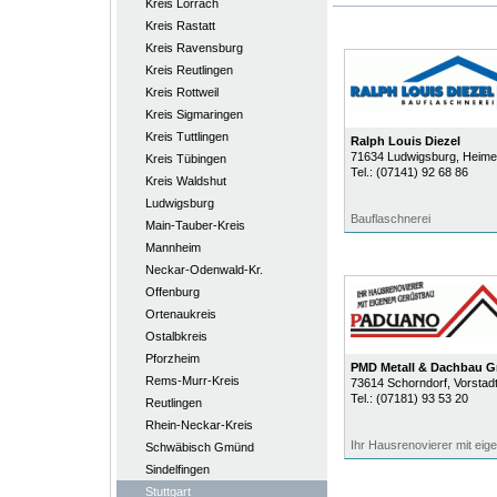
Kreis Lörrach
Kreis Rastatt
Kreis Ravensburg
Kreis Reutlingen
Kreis Rottweil
Kreis Sigmaringen
Kreis Tuttlingen
Ralph Louis Diezel
71634
Ludwigsburg
, Heim
Kreis Tübingen
Tel.:
(07141) 92 68 86
Kreis Waldshut
Ludwigsburg
Bauflaschnerei
Main-Tauber-Kreis
Mannheim
Neckar-Odenwald-Kr.
Offenburg
Ortenaukreis
Ostalbkreis
Pforzheim
PMD Metall & Dachbau 
Rems-Murr-Kreis
73614
Schorndorf
, Vorstad
Tel.:
(07181) 93 53 20
Reutlingen
Rhein-Neckar-Kreis
Ihr Hausrenovierer mit ei
Schwäbisch Gmünd
Sindelfingen
Stuttgart