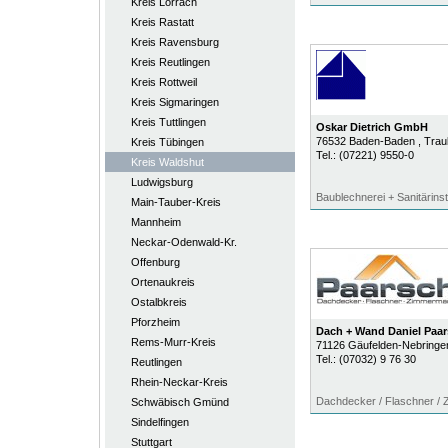
Kreis Lörrach
Kreis Rastatt
Kreis Ravensburg
Kreis Reutlingen
Kreis Rottweil
Kreis Sigmaringen
Kreis Tuttlingen
Oskar Dietrich GmbH
76532
Baden-Baden
, Tra
Kreis Tübingen
Tel.:
(07221) 9550-0
Kreis Waldshut
Ludwigsburg
Baublechnerei + Sanitärins
Main-Tauber-Kreis
Mannheim
Neckar-Odenwald-Kr.
Offenburg
Ortenaukreis
Ostalbkreis
Pforzheim
Dach + Wand Daniel Pa
Rems-Murr-Kreis
71126
Gäufelden-Nebringe
Tel.:
(07032) 9 76 30
Reutlingen
Rhein-Neckar-Kreis
Dachdecker / Flaschner /
Schwäbisch Gmünd
Sindelfingen
Stuttgart