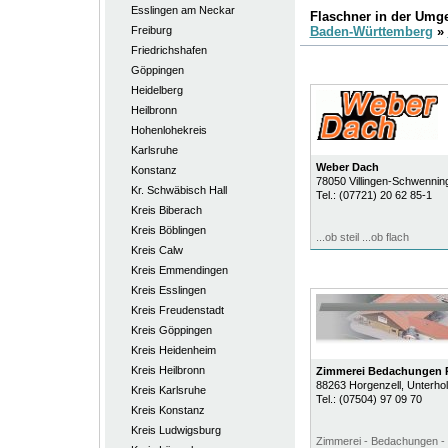
Esslingen am Neckar
Flaschner in der Umg
Freiburg
Baden-Württemberg
»
Friedrichshafen
Göppingen
Heidelberg
Heilbronn
Hohenlohekreis
Karlsruhe
Weber Dach
Konstanz
78050
Villingen-Schwennin
Kr. Schwäbisch Hall
Tel.:
(07721) 20 62 85-1
Kreis Biberach
Kreis Böblingen
...ob steil ...ob flach
Kreis Calw
Kreis Emmendingen
Kreis Esslingen
Kreis Freudenstadt
Kreis Göppingen
Kreis Heidenheim
Kreis Heilbronn
Zimmerei Bedachungen 
88263
Horgenzell
, Unterho
Kreis Karlsruhe
Tel.:
(07504) 97 09 70
Kreis Konstanz
Kreis Ludwigsburg
Zimmerei - Bedachungen - 