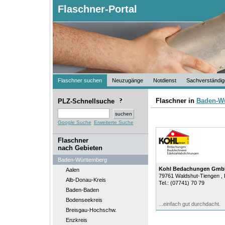
Flaschner-Portal
Flaschner suchen
Neuzugänge
Notdienst
Sachverständig
Flaschner in
Baden-W
PLZ-Schnellsuche
Google Suche
Erweiterte Suche
Flaschner
nach Gebieten
Baden-Württemberg
Kohl Bedachungen Gmb
Aalen
79761
Waldshut-Tiengen
,
Alb-Donau-Kreis
Tel.:
(07741) 70 79
Baden-Baden
Bodenseekreis
...einfach gut durchdacht.
Breisgau-Hochschw.
Enzkreis