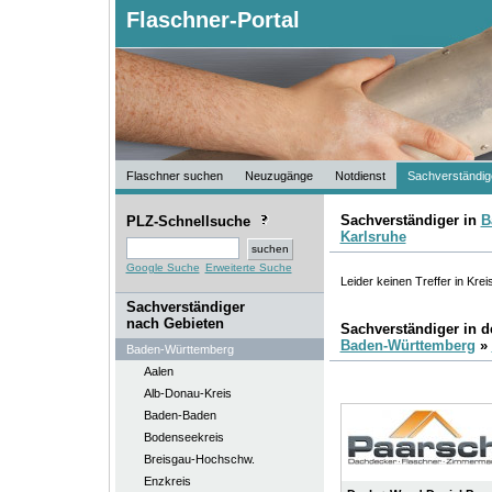
Flaschner-Portal
Flaschner suchen
Neuzugänge
Notdienst
Sachverständig
Sachverständiger in
B
PLZ-Schnellsuche
Karlsruhe
Google Suche
Erweiterte Suche
Leider keinen Treffer in Krei
Sachverständiger
nach Gebieten
Sachverständiger in 
Baden-Württemberg
»
Baden-Württemberg
Aalen
Alb-Donau-Kreis
Baden-Baden
Bodenseekreis
Breisgau-Hochschw.
Enzkreis