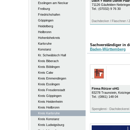
Dach + Wand Daniel Pa
Esslingen am Neckar
71126
Gäufelden-Nebringe
Freiburg
Tel.:
(07032) 9 76 30
Friedrichshafen
Göppingen
Dachdecker / Flaschner /
Heidelberg
Heilbronn
Hohenlohekreis
Karlsruhe
Sachverständiger in 
Baden-Württemberg
Konstanz
Kr. Schwäbisch Hall
Kreis Biberach
Kreis Böblingen
Kreis Calw
Kreis Emmendingen
Kreis Esslingen
Firma Rötzer oHG
Kreis Freudenstadt
83278
Traunstein
, Kotzinge
Kreis Göppingen
Tel.:
(0861) 148 04
Kreis Heidenheim
Kreis Heilbronn
Spenglerei - Dachdeckerei
Kreis Karlsruhe
Kreis Konstanz
Kreis Ludwigsburg