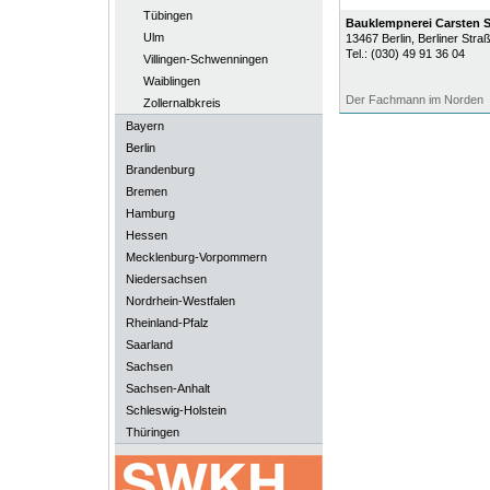
Tübingen
Bauklempnerei Carsten Se
Ulm
13467
Berlin
, Berliner Stra
Tel.:
(030) 49 91 36 04
Villingen-Schwenningen
Waiblingen
Der Fachmann im Norden
Zollernalbkreis
Bayern
Berlin
Brandenburg
Bremen
Hamburg
Hessen
Mecklenburg-Vorpommern
Niedersachsen
Nordrhein-Westfalen
Rheinland-Pfalz
Saarland
Sachsen
Sachsen-Anhalt
Schleswig-Holstein
Thüringen