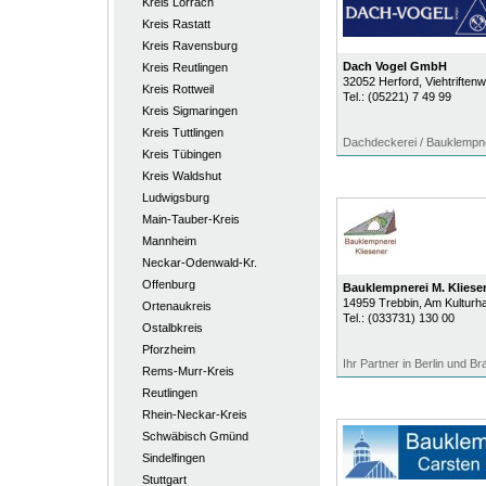
Kreis Lörrach
Kreis Rastatt
Kreis Ravensburg
Dach Vogel GmbH
Kreis Reutlingen
32052
Herford
, Viehtriften
Kreis Rottweil
Tel.:
(05221) 7 49 99
Kreis Sigmaringen
Kreis Tuttlingen
Dachdeckerei / Bauklempn
Kreis Tübingen
Kreis Waldshut
Ludwigsburg
Main-Tauber-Kreis
Mannheim
Neckar-Odenwald-Kr.
Offenburg
Bauklempnerei M. Klies
14959
Trebbin
, Am Kulturh
Ortenaukreis
Tel.:
(033731) 130 00
Ostalbkreis
Pforzheim
Ihr Partner in Berlin und B
Rems-Murr-Kreis
Reutlingen
Rhein-Neckar-Kreis
Schwäbisch Gmünd
Sindelfingen
Stuttgart