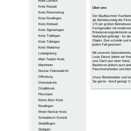
Kreis Lörrach
Kreis Rastatt
Über uns
Kreis Ravensburg
Der Bauflaschner-Fachbetr
Kreis Reutlingen
als Betriebszweig der Firma
Kreis Rottweil
170 qm großen Betriebswerk
Fachgesellen mit modernst
Kreis Sigmaringen
Entwässerungselemente an. 
Kreis Tuttlingen
Maßarbeit gefertigt - für 
Objekt. Eine schnelle und 
Kreis Tübingen
jedem Fall gesichert.
Kreis Waldshut
Mit unserem Stammbetrieb,
Ludwigsburg
Louis Diezel, bieten wir Ih
Main-Tauber-Kreis
ums Dach aus einer Hand. U
Mannheim
Bauherren jedoch auch jed
Flaschnerarbeiten und klein
Neckar-Odenwald-Kr.
Offenburg
Unser Betriebsleiter und In
Sie gerne - Anruf genügt: 0
Ortenaukreis
Ostalbkreis
Pforzheim
Rems-Murr-Kreis
Reutlingen
Rhein-Neckar-Kreis
Schwäbisch Gmünd
Sindelfingen
Stuttgart