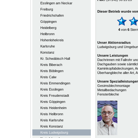
Esslingen am Neckar
Freiburg
Dieser Betrieb wurde vo
Friedrichshafen
Göppingen
Heidelberg
4
von
6
Ster
Heilbronn
Hohenlohekreis
Unser Aktionsradius
Karlsruhe
Ludwigsburg und Umgebu
Konstanz
Unsere Leistungen
Kr. Schwäbisch Hall
Dachrinnen mit Fallrohr un
Dachgauben sowie sämtlic
Kreis Biberach
Kaminkopfabdeckungen, An
Kreis Böblingen
Überhangbleche aller Art, 
Kreis Calw
Unsere
Spezialleistunge
Kreis Emmendingen
Gesimsblechmontage
Kreis Esslingen
Metallbedachungen
Fensterbleche
Kreis Freudenstadt
Kreis Göppingen
Kreis Heidenheim
Kreis Heilbronn
Kreis Karlsruhe
Kreis Konstanz
Kreis Ludwigsburg