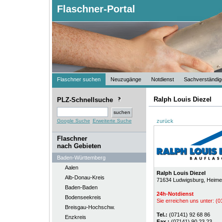
Flaschner-Portal
Flaschner suchen
Neuzugänge
Notdienst
Sachverständig
Ralph Louis Diezel
PLZ-Schnellsuche
Google Suche
Erweiterte Suche
zurück
Flaschner
nach Gebieten
Baden-Württemberg
Aalen
Ralph Louis Diezel
Alb-Donau-Kreis
71634
Ludwigsburg
, Heim
Baden-Baden
24h-Notdienst
Bodenseekreis
Sie erreichen uns unter: (
Breisgau-Hochschw.
Tel.:
(07141) 92 68 86
Enzkreis
Fax.:
(07141) 90 23 23